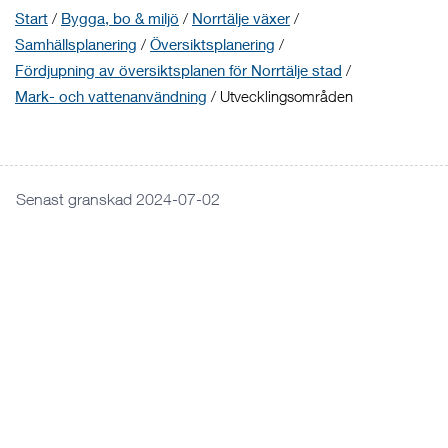
Start
/
Bygga, bo & miljö
/
Norrtälje växer
/
Samhällsplanering
/
Översiktsplanering
/
Fördjupning av översiktsplanen för Norrtälje stad
/
Mark- och vattenanvändning
/
Utvecklingsområden
Senast granskad 2024-07-02