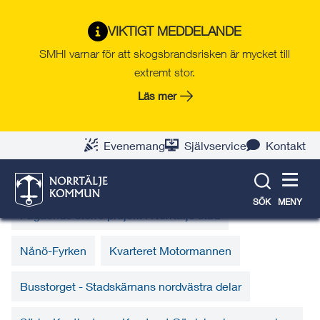
Gå
Hoppa
Gå
Gå
Gå
Gå
till
till
till
till
till
till
Fördjupning av
VIKTIGT MEDDELANDE
innehåll
snabblänkar
nyhetsarkiv
Om
söksida
kontaktsida
SMHI varnar för att skogsbrandsrisken är mycket till
översiktsplanen för
webbplatsen
extremt stor.
Norrtälje stad
Läs mer
Evenemang
Självservice
Kontakt
Utvecklingsområden
SÖK
MENY
Pågående större projekt i Norrtälje stad
Nånö-Fyrken
Kvarteret Motormannen
Busstorget - Stadskärnans nordvästra delar