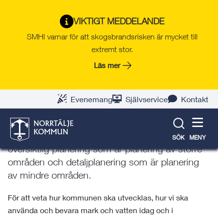
Gå
Hoppa
Gå
Gå
Gå
Gå
till
till
till
till
till
till
Norrtälje växer
VIKTIGT MEDDELANDE
innehåll
snabblänkar
nyhetsarkiv
Om
söksida
kontaktsida
SMHI varnar för att skogsbrandsrisken är mycket till
webbplatsen
extremt stor.
Läs mer
Om samhällsplanering
För att veta hur kommunen ska utvecklas, hur vi
Evenemang
Självservice
Kontakt
ska använda och bevara mark och vatten idag
och i framtiden, behövs någon form av
planering. Planeringen brukar delas upp i
SÖK
MENY
översiktlig planering som är planering av större
områden och detaljplanering som är planering
av mindre områden.
För att veta hur kommunen ska utvecklas, hur vi ska
använda och bevara mark och vatten idag och i