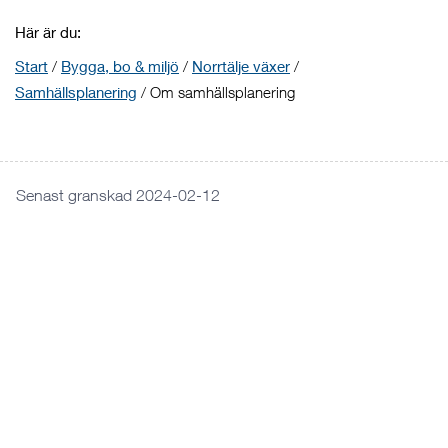
Här är du:
Start
/
Bygga, bo & miljö
/
Norrtälje växer
/
Samhällsplanering
/
Om samhällsplanering
Senast granskad 2024-02-12