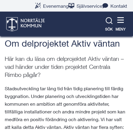
Gå
Hoppa
Gå
Gå
Gå
Gå
Evenemang
Självservice
Kontakt
till
till
till
till
till
till
Rimbo växer
innehåll
snabblänkar
nyhetsarkiv
Om
söksida
kontaktsida
webbplatsen
SÖK
MENY
Om delprojektet Aktiv väntan
Här kan du läsa om delprojektet Aktiv väntan –
vad händer under tiden projektet Centrala
Rimbo pågår?
Stadsutveckling tar lång tid från tidig planering till färdig
byggnation. Under planering och utvecklingstiden har
kommunen en ambition att genomföra aktiviteter,
tillfälliga installationer och andra mindre projekt som kan
medföra en positiv förändring och aktivering. Vi har valt
att kalla detta Aktiv väntan. Aktiv väntan har flera syften: