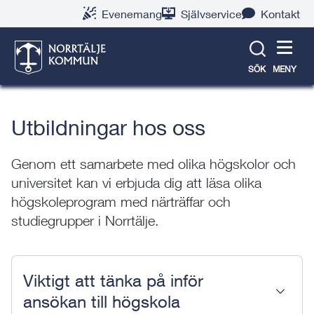
Gå
Hoppa
Gå
Gå
Gå
Gå
Evenemang
Självservice
Kontakt
till
till
till
till
till
till
Norrtälje
innehåll
snabblänkar
nyhetsarkiv
Om
söksida
kontaktsida
Kompetenscentrum
webbplatsen
SÖK
MENY
Utbildningar hos oss
Genom ett samarbete med olika högskolor och
universitet kan vi erbjuda dig att läsa olika
högskoleprogram med närträffar och
studiegrupper i Norrtälje.
Viktigt att tänka på inför
ansökan till högskola