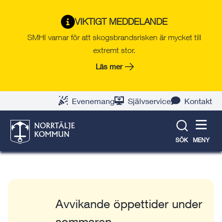
Gå
Hoppa
Gå
Gå
Gå
Gå
till
till
till
till
till
till
Norrtälje
VIKTIGT MEDDELANDE
innehåll
snabblänkar
nyhetsarkiv
Om
söksida
kontaktsida
SMHI varnar för att skogsbrandsrisken är mycket till
Kompetenscentrum
webbplatsen
extremt stor.
Läs mer
Få hjälp med dina studier
Evenemang
Självservice
Kontakt
Behöver du hjälp med dina språk- eller
matematikstudier? Kom och få hjälp i vår språk-
SÖK
MENY
eller matematikstuga.
Avvikande öppettider under
sommaren