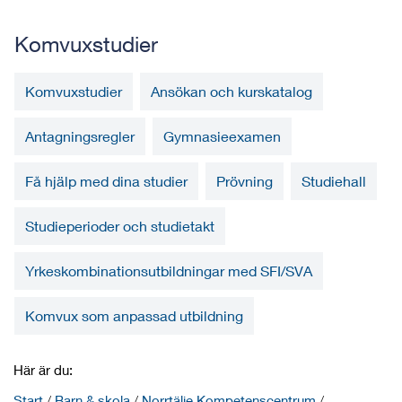
Komvuxstudier
Komvuxstudier
Ansökan och kurskatalog
Antagningsregler
Gymnasieexamen
Få hjälp med dina studier
Prövning
Studiehall
Studieperioder och studietakt
Yrkeskombinationsutbildningar med SFI/SVA
Komvux som anpassad utbildning
Här är du:
Start
/
Barn & skola
/
Norrtälje Kompetenscentrum
/