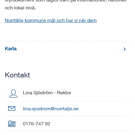
och lokal nivå.
Norrtälje kommuns mål och hur vi når dem
Karta
Kontakt
Lina Sjöström
-
Rektor

lina.sjostrom@norrtalje.se

0176-747 92