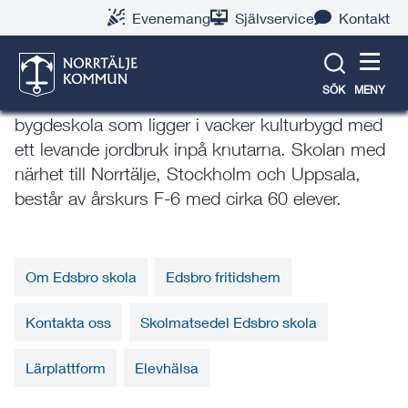
Gå
Hoppa
Gå
Gå
Gå
Gå
Evenemang
Självservice
Kontakt
till
till
till
till
till
till
Edsbro skola
innehåll
snabblänkar
nyhetsarkiv
Om
söksida
kontaktsida
webbplatsen
SÖK
MENY
Välkommen till oss på Edsbro skola! Vi är en
bygdeskola som ligger i vacker kulturbygd med
ett levande jordbruk inpå knutarna. Skolan med
närhet till Norrtälje, Stockholm och Uppsala,
består av årskurs F-6 med cirka 60 elever.
Om Edsbro skola
Edsbro fritidshem
Kontakta oss
Skolmatsedel Edsbro skola
Lärplattform
Elevhälsa