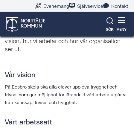
Gå
Hoppa
Gå
Gå
Gå
Gå
Evenemang
Självservice
Kontakt
till
till
till
till
till
till
Om Edsbro skola
innehåll
snabblänkar
nyhetsarkiv
Om
söksida
kontaktsida
webbplatsen
SÖK
MENY
Här hittar du information om Edsbro skola, vår
vision, hur vi arbetar och hur vår organisation
ser ut.
Vår vision
På Edsbro skola ska alla elever uppleva trygghet och
trivsel som ger möjlighet för lärande. I vårt arbeta utgår vi
från kunskap, trivsel och trygghet.
Vårt arbetssätt