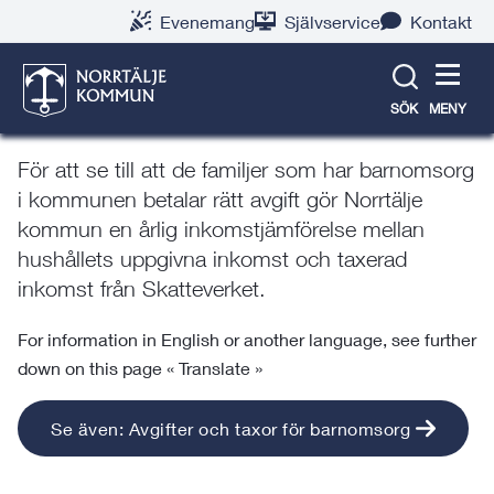
Gå
Hoppa
Gå
Gå
Gå
Gå
Evenemang
Självservice
Kontakt
till
till
till
till
till
till
Avgiftskontroll av
innehåll
snabblänkar
nyhetsarkiv
Om
söksida
kontaktsida
webbplatsen
barnomsorgsavgift
SÖK
MENY
För att se till att de familjer som har barnomsorg
i kommunen betalar rätt avgift gör Norrtälje
kommun en årlig inkomstjämförelse mellan
hushållets uppgivna inkomst och taxerad
inkomst från Skatteverket.
For information in English or another language, see further
down on this page « Translate »
Se även: Avgifter och taxor för barnomsorg