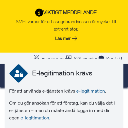
Gå
Hoppa
Gå
Gå
Gå
Gå
till
till
till
till
till
till
VIKTIGT MEDDELANDE
Installation av värmepump
innehåll
snabblänkar
nyhetsarkiv
Om
söksida
kontaktsida
SMHI varnar för att skogsbrandsrisken är mycket till
webbplatsen
Om du ska installera bergvärme, ytjordvärme,
extremt stor.
ytvattenvärme eller ändra en befintlig anläggning,
Läs mer
lämnar du in din anmälan här.
Evenemang
Självservice
Kontakt
E-legitimation krävs
SÖK
MENY
För att använda e-tjänsten krävs
e-legitimation
.
Om du gör ansökan för ett företag, kan du välja det i
e-tjänsten – men du måste ändå logga in med din
egen
e-legitimation
.