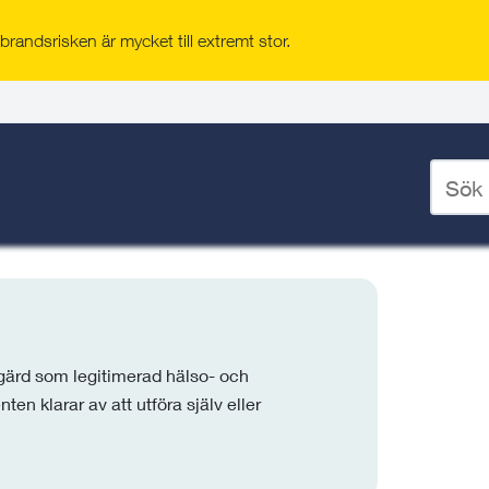
a/skola
randsrisken är mycket till extremt stor.
a
Ange
r att instruera personalen i
sökord
tgärd ska utföras.
för
deskto
gärd som legitimerad hälso- och
en klarar av att utföra själv eller