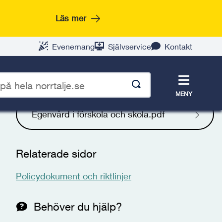
Läs mer
Evenemang
Självservice
Kontakt
Meny
Blankett
MENY
Egenvård i förskola och skola.pdf
p
Relaterade sidor
Policydokument och riktlinjer
Behöver du hjälp?