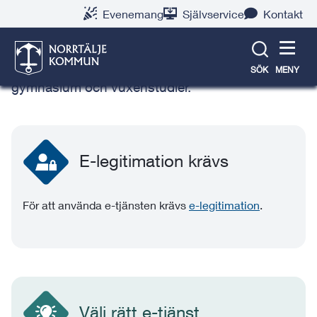
Gå
Hoppa
Gå
Gå
Gå
Gå
Evenemang
Självservice
Kontakt
till
till
till
till
till
till
Betygskopia
innehåll
snabblänkar
nyhetsarkiv
Om
söksida
kontaktsida
webbplatsen
Här beställer du betygskopia från grundskola,
SÖK
MENY
gymnasium och vuxenstudier.
E-legitimation krävs
För att använda e-tjänsten krävs
e-legitimation
.
Välj rätt e-tjänst