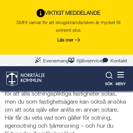
Gå
Hoppa
Gå
Gå
Gå
Gå
till
till
till
till
till
till
Räddningstjänsten i
VIKTIGT MEDDELANDE
innehåll
snabblänkar
nyhetsarkiv
Om
söksida
kontaktsida
SMHI varnar för att skogsbrandsrisken är mycket till
Norrtälje kommun
webbplatsen
extremt stor.
Läs mer
Sotning av eldstad
Evenemang
Självservice
Kontakt
Sotning är en viktig del av brandskyddet och
måste enligt lag göras regelbundet. I Norrtälje
SÖK
MENY
kommun ansvarar en upphandlad entreprenör
för att alla sotningspliktiga fastigheter sotas,
men du som fastighetsägare kan också ansöka
om att sota själv eller anlita en annan sotare.
Här får du veta vad som gäller för sotning,
egensotning och tjärrensning – och hur du