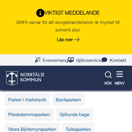
Gå
Hoppa
Gå
Gå
Gå
Gå
till
till
till
till
till
till
Trafik, gator och parker
VIKTIGT MEDDELANDE
innehåll
snabblänkar
nyhetsarkiv
Om
söksida
kontaktsida
SMHI varnar för att skogsbrandsrisken är mycket till
webbplatsen
extremt stor.
Läs mer
Parker i Hallstavik
Här hittar du information om parker och
Evenemang
Självservice
Kontakt
grönområden i Hallstavik. Du kan använda
kartan för att lokalisera parkerna
SÖK
MENY
Parker i Hallstavik
Bankparken
Plaskdammsparken
Sjölunds hage
Stora Björkmyrsparken
Tulkaparken