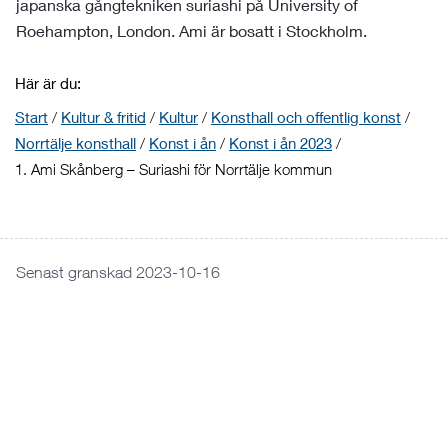
japanska gångtekniken suriashi på University of
Roehampton, London. Ami är bosatt i Stockholm.
Här är du:
Start
/
Kultur & fritid
/
Kultur
/
Konsthall och offentlig konst
/
Norrtälje konsthall
/
Konst i ån
/
Konst i ån 2023
/
1. Ami Skånberg – Suriashi för Norrtälje kommun
Senast granskad 2023-10-16