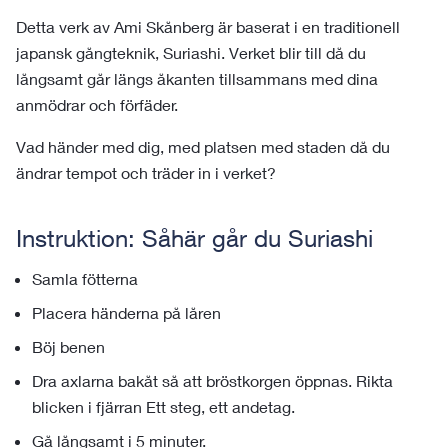
Detta verk av Ami Skånberg är baserat i en traditionell
japansk gångteknik, Suriashi. Verket blir till då du
långsamt går längs åkanten tillsammans med dina
anmödrar och förfäder.
Vad händer med dig, med platsen med staden då du
ändrar tempot och träder in i verket?
Instruktion: Såhär går du Suriashi
Samla fötterna
Placera händerna på låren
Böj benen
Dra axlarna bakåt så att bröstkorgen öppnas. Rikta
blicken i fjärran Ett steg, ett andetag.
Gå långsamt i 5 minuter.