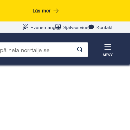
Läs mer
Evenemang
Självservice
Kontakt
Meny
MENY
p