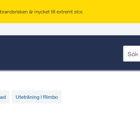
sliv
/
Uteträning
randsrisken är mycket till extremt stor.
Ange
rrtälje stad och tätorterna
sökord
rbanor, spontanidrottsplats och
för
deskto
tad
Uteträning i Rimbo