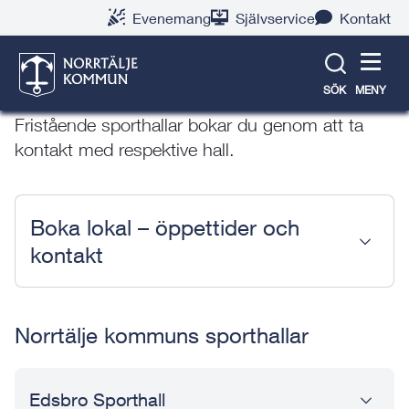
Gå
Hoppa
Gå
Gå
Gå
Gå
Evenemang
Självservice
Kontakt
till
till
till
till
till
till
Sporthallar
innehåll
snabblänkar
nyhetsarkiv
Om
söksida
kontaktsida
webbplatsen
SÖK
MENY
Norrtälje kommuns sporthallar bokas via Rbok.
Fristående sporthallar bokar du genom att ta
kontakt med respektive hall.
Boka lokal – öppettider och
kontakt
Norrtälje kommuns sporthallar
Edsbro Sporthall