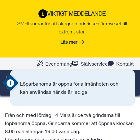
Gå
Hoppa
Gå
Gå
Gå
Gå
till
till
till
till
till
till
VIKTIGT MEDDELANDE
Allmänhetens tider
innehåll
snabblänkar
nyhetsarkiv
Om
söksida
kontaktsida
SMHI varnar för att skogsbrandsrisken är mycket till
webbplatsen
extremt stor.
Här nedan finns aktuell information.
Läs mer
Idrottsparken (friidrott)
Evenemang
Självservice
Kontakt
Löparbanorna är öppna för allmänheten och
SÖK
MENY
kan användas när de är lediga
Från och med lördag 14 Mars är de två grindarna till
löpbanorna öppna. Grindarna kommer att öppnas klockan
8.00 och stängas 19.00 varje dag.
Löparbanorna kan användas när de är lediga,