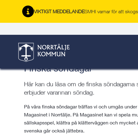
Gå
Hoppa
Gå
Gå
Gå
Gå
till
till
till
till
till
till
VIKTIGT MEDDELANDE
SMHI varnar för att skogsb
Aktivitetshuset Magasi
innehåll
snabblänkar
nyhetsarkiv
Om
söksida
kontaktsida
webbplatsen
Här är du:
Start
/
Kultur & fritid
/
Aktivitetshuset Magasinet
/
Aktiv
Finska söndagar
Här kan du läsa om de finska söndagarna 
erbjuder varannan söndag.
På våra finska söndagar träffas vi och umgås under 
Magasinet i Norrtälje. På Magasinet kan vi spela musi
sällskapsspel, klättra på klätterväggen och mycket a
svenska går också jättebra.