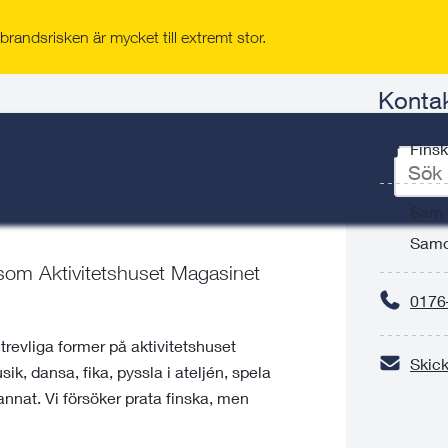
randsrisken är mycket till extremt stor.
net
Konta
iteter på Magasinet
/
Finska söndagar
Finsk
Ange
sökord
för
Sam 
deskto
Samo
som Aktivitetshuset Magasinet
0176
trevliga former på aktivitetshuset
Skick
k, dansa, fika, pyssla i ateljén, spela
nnat. Vi försöker prata finska, men