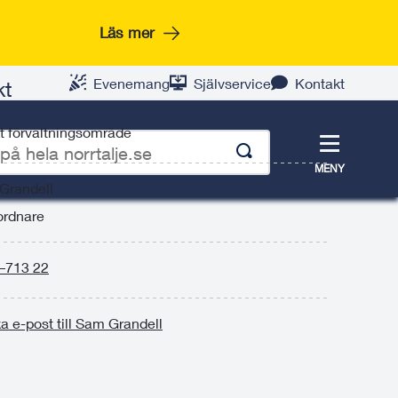
Läs mer
Evenemang
Självservice
Kontakt
kt
t förvaltningsområde
Meny
MENY
Grandell
p
rdnare
–713 22
a e-post till Sam Grandell