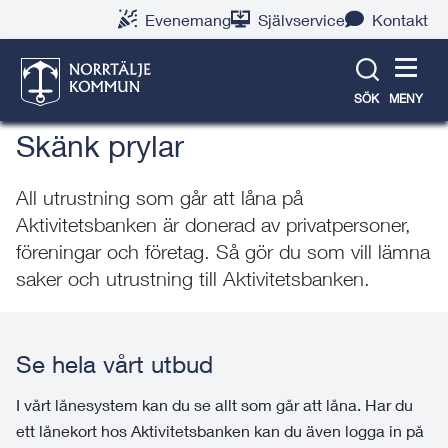
Gå
Hoppa
Gå
Gå
Gå
Gå
Evenemang
Självservice
Kontakt
till
till
till
till
till
till
Aktivitetsbanken
innehåll
snabblänkar
nyhetsarkiv
Om
söksida
kontaktsida
webbplatsen
SÖK
MENY
Skänk prylar
All utrustning som går att låna på
Aktivitetsbanken är donerad av privatpersoner,
föreningar och företag. Så gör du som vill lämna
saker och utrustning till Aktivitetsbanken.
Se hela vårt utbud
I vårt lånesystem kan du se allt som går att låna. Har du
ett lånekort hos Aktivitetsbanken kan du även logga in på