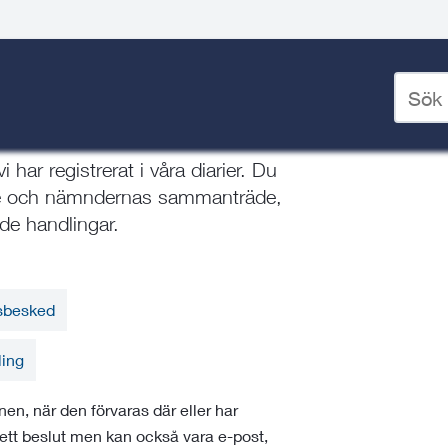
er och protokoll
Ange
sökord
otokoll
för
deskto
ar registrerat i våra diarier. Du
ktige och nämndernas sammanträde,
e handlingar.
dsbesked
ling
en, när den förvaras där eller har
er ett beslut men kan också vara e-post,