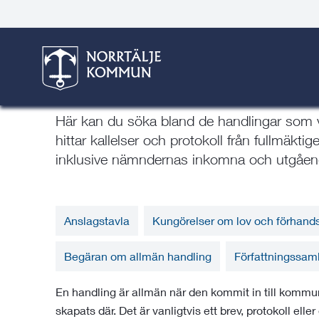
Gå
Hoppa
Gå
Gå
Gå
Gå
Här är du:
Start
/
Kommun & politik
/
Handlingar, kallels
till
till
till
till
till
till
innehåll
snabblänkar
nyhetsarkiv
Om
söksida
kontaktsida
webbplatsen
Handlingar, kallelser och pr
Här kan du söka bland de handlingar som vi h
hittar kallelser och protokoll från fullmä
inklusive nämndernas inkomna och utgåend
Anslagstavla
Kungörelser om lov och förhan
Begäran om allmän handling
Författningssam
En handling är allmän när den kommit in till kommun
skapats där. Det är vanligtvis ett brev, protokoll ell