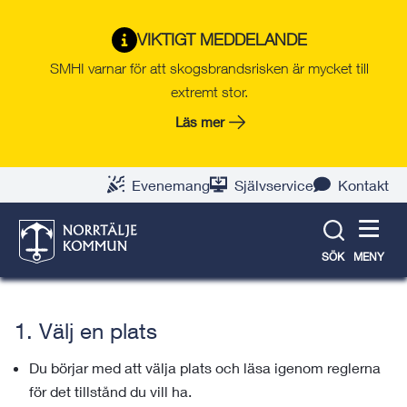
Gå
Hoppa
Gå
Gå
Gå
Gå
till
till
till
till
till
till
Jobb & företag
VIKTIGT MEDDELANDE
innehåll
snabblänkar
nyhetsarkiv
Om
söksida
kontaktsida
SMHI varnar för att skogsbrandsrisken är mycket till
webbplatsen
extremt stor.
Läs mer
Uteservering
När du vill använda offentlig plats för din
Evenemang
Självservice
Kontakt
uteservering behöver du söka polistillstånd.
Handläggningstiden ökar under mars–augusti ,
så se till att ansöka i god tid.
SÖK
MENY
1. Välj en plats
Du börjar med att välja plats och läsa igenom reglerna
för det tillstånd du vill ha.