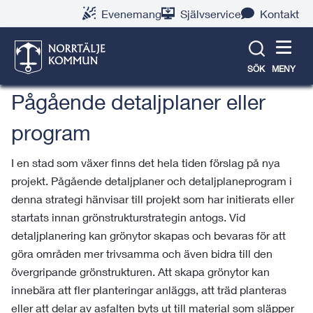
Gå
Hoppa
Gå
Gå
Gå
Gå
Evenemang
Självservice
Kontakt
till
till
till
till
till
till
Norrtälje växer
innehåll
snabblänkar
nyhetsarkiv
Om
söksida
kontaktsida
webbplatsen
SÖK
MENY
Pågående detaljplaner eller
program
I en stad som växer finns det hela tiden förslag på nya
projekt. Pågående detaljplaner och detaljplaneprogram i
denna strategi hänvisar till projekt som har initierats eller
startats innan grönstrukturstrategin antogs. Vid
detaljplanering kan grönytor skapas och bevaras för att
göra områden mer trivsamma och även bidra till den
övergripande grönstrukturen. Att skapa grönytor kan
innebära att fler planteringar anläggs, att träd planteras
eller att delar av asfalten byts ut till material som släpper