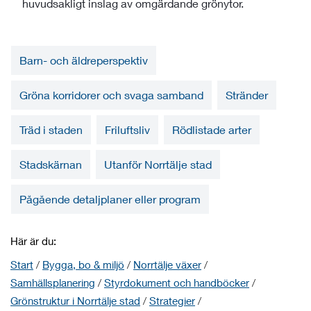
huvudsakligt inslag av omgärdande grönytor.
Barn- och äldreperspektiv
Gröna korridorer och svaga samband
Stränder
Träd i staden
Friluftsliv
Rödlistade arter
Stadskärnan
Utanför Norrtälje stad
Pågående detaljplaner eller program
Här är du:
Start
/
Bygga, bo & miljö
/
Norrtälje växer
/
Samhällsplanering
/
Styrdokument och handböcker
/
Grönstruktur i Norrtälje stad
/
Strategier
/