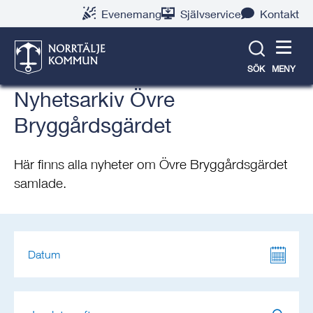
Gå
Hoppa
Gå
Gå
Gå
Gå
Evenemang
Självservice
Kontakt
till
till
till
till
till
till
Norrtälje stad växer
innehåll
snabblänkar
nyhetsarkiv
Om
söksida
kontaktsida
webbplatsen
SÖK
MENY
Nyhetsarkiv Övre
Bryggårdsgärdet
Här finns alla nyheter om Övre Bryggårdsgärdet
samlade.
Sökresultat
Datum