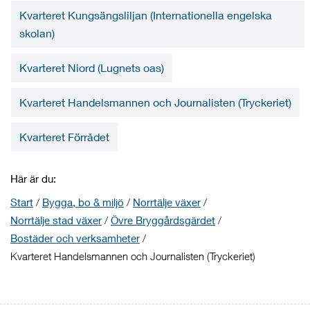
Kvarteret Kungsängsliljan (Internationella engelska
skolan)
Kvarteret Niord (Lugnets oas)
Kvarteret Handelsmannen och Journalisten (Tryckeriet)
Kvarteret Förrådet
Här är du:
Start
/
Bygga, bo & miljö
/
Norrtälje växer
/
Norrtälje stad växer
/
Övre Bryggårdsgärdet
/
Bostäder och verksamheter
/
Kvarteret Handelsmannen och Journalisten (Tryckeriet)