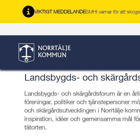
Gå
Hoppa
Gå
Gå
Gå
Gå
till
till
till
till
till
till
VIKTIGT MEDDELANDE
SMHI varnar för att skogsb
Landsbygds- och skärg
innehåll
snabblänkar
nyhetsarkiv
Om
söksida
kontaktsida
webbplatsen
Här är du:
Start
/
Bygga, bo & miljö
/
Norrtälje växer
/
Landsbygds-
Landsbygds- och skärgårdsforum
Landsbygds- och skärgård
Landsbygds- och skärgårdsforum är en årlig
föreningar, politiker och tjänstepersoner mö
och skärgårdsutvecklingen i Norrtälje komm
inspiration, idéer och gemensamma mål för
tätorten.