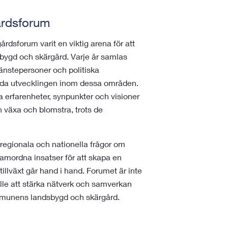
årdsforum
sforum varit en viktig arena för att
sbygd och skärgård. Varje år samlas
jänstepersoner och politiska
mtida utvecklingen inom dessa områden.
a erfarenheter, synpunkter och visioner
 växa och blomstra, trots de
regionala och nationella frågor om
amordna insatser för att skapa en
illväxt går hand i hand. Forumet är inte
fälle att stärka nätverk och samverkan
ommunens landsbygd och skärgård.