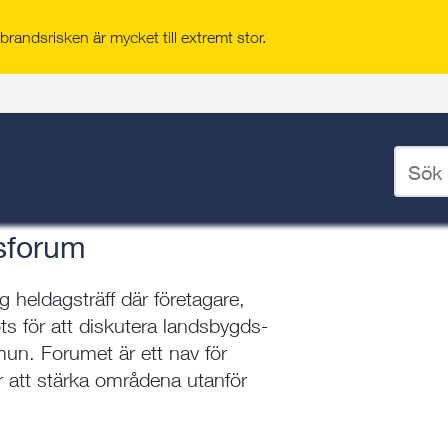
randsrisken är mycket till extremt stor.
årdsutveckling
 och skärgårdsutveckling
/
Ange
sökord
för
deskto
sforum
 heldagsträff där företagare,
ts för att diskutera landsbygds-
un. Forumet är ett nav för
 att stärka områdena utanför