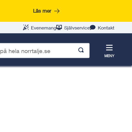
Läs mer
Evenemang
Självservice
Kontakt
Meny
MENY
p