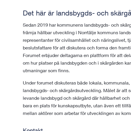
Det här är landsbygds- och skärg
Sedan 2019 har kommunens landsbygds- och skärgård
främja hållbar utveckling i Norrtälje kommuns land
representanter för civilsamhället och näringslivet, t
beslutsfattare för att diskutera och forma den fra
Forumet erbjuder deltagarna en plattform för att del
om hur platser på landsbygden och i skärgården kan
utmaningar som finns.
Under forumet diskuteras både lokala, kommunala, 
landsbygds- och skärgårdsutveckling. Målet är att s
levande landsbygd och skärgård där hållbarhet och t
bara en plats för kunskapsutbyte, utan även ett till
mellan aktörer som arbetar för utvecklingen av k
Kontakt