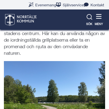
Gå
Hoppa
Gå
Gå
Gå
Gå
Evenemang
Självservice
Kontakt
till
till
till
till
till
till
Borgmästarholmen
innehåll
snabblänkar
nyhetsarkiv
Om
söksida
kontaktsida
webbplatsen
SÖK
MENY
Borgmästarholmen är en liten oas inte långt från
stadens centrum. Här kan du använda någon av
de iordningställda grillplatserna eller ta en
promenad och njuta av den omväxlande
naturen.