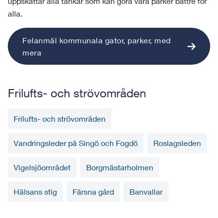
uppskattar alla tankar som kan göra våra parker bättre för
alla.
Felanmäl kommunala gator, parker, med
mera
Frilufts- och strövområden
Frilufts- och strövområden
Vandringsleder på Singö och Fogdö
Roslagsleden
Vigelsjöområdet
Borgmästarholmen
Hälsans stig
Färsna gård
Banvallar