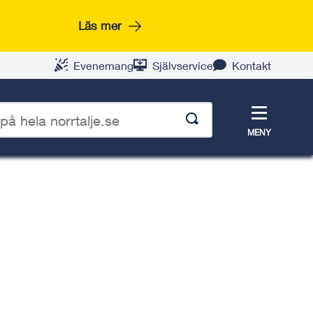
Läs mer
Evenemang
Självservice
Kontakt
Meny
MENY
p