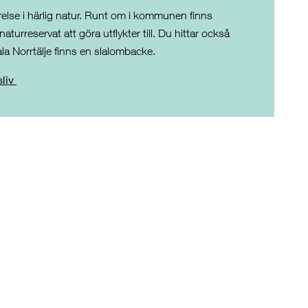
relse i härlig natur. Runt om i kommunen finns
turreservat att göra utflykter till. Du hittar också
ala Norrtälje finns en slalombacke.
sliv