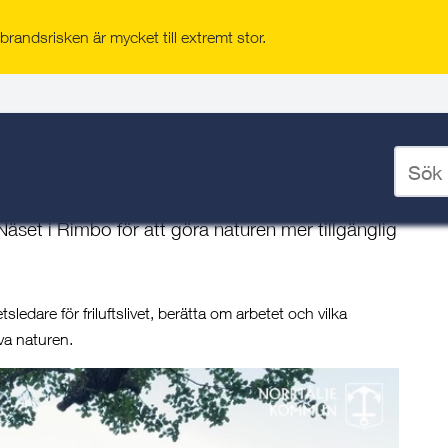
randsrisken är mycket till extremt stor.
 i Rimbo
ådet Näset i Rimbo
Ange
sökord
för
 Näset i Rimbo för att göra naturen mer tillgänglig
deskto
ledare för friluftslivet, berätta om arbetet och vilka
va naturen.