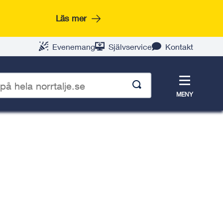
Läs mer
Evenemang
Självservice
Kontakt
Meny
MENY
p