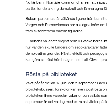
Nu får barn i Norrtälje kommun chansen att säga v
partier, fundera kring demokrati och lämna egna f
Bakom partierna står välkända figurer från barnlitt
Vargen och Pomperipossa har alla egna idéer om h
fram av författarna bakom figurerna.
– Barnens val är ett projekt som vill väcka barns i
hur världen skulle fungera om sagokaraktärer fattad
demokratins grunder. På ett lekfullt och pedagogiskt
kan göra sin röst hörd, säger Lise-Lott Ökvist, pro
Rösta på biblioteket
Valet pågår mellan 13 juni och 5 september. Barn
biblioteksbussen, förskolor kan även poströsta om de
biblioteken finns valsedlar, valurnor och valbås som 
september är det valdag med extra aktiviteter på fle