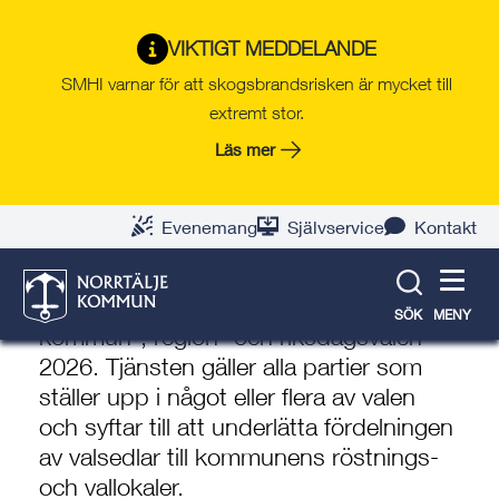
Gå
Hoppa
Gå
Gå
Gå
Gå
till
till
till
till
till
till
VIKTIGT MEDDELANDE
Centraliserad distribution av
innehåll
snabblänkar
nyhetsarkiv
Om
söksida
kontaktsida
SMHI varnar för att skogsbrandsrisken är mycket till
namnvalsedlar inför valen
webbplatsen
extremt stor.
2026 – information till
Läs mer
partier
3 juni 2026
Evenemang
Självservice
Kontakt
Norrtälje kommun erbjuder centraliserad
distribution av namnvalsedlar inför
SÖK
MENY
kommun-, region- och riksdagsvalen
2026. Tjänsten gäller alla partier som
ställer upp i något eller flera av valen
och syftar till att underlätta fördelningen
av valsedlar till kommunens röstnings-
och vallokaler.