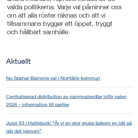
valda politikerna. Varje val påminner oss
om att alla röster räknas och att vi
tillsammans bygger ett öppet, tryggt
och hållbart samhälle.
Aktuellt
Nu öppnar Barnens val i Norrtälje kommun
Centraliserad distribution av namnvalsedlar inför valen
2026 – information till partier
Jussi 93 i Hallstavik: ”Är vi en stor grupp bakom en idé så
går det igenom”