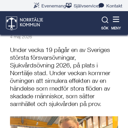
Gå
Hoppa
Gå
Gå
Gå
Gå
Evenemang
Självservice
Kontakt
till
till
till
till
till
till
Nu börjar
innehåll
snabblänkar
nyhetsarkiv
Om
söksida
kontaktsida
sjukvårdsövningen
webbplatsen
SÖK
MENY
4 maj 2026
Under vecka 19 pågår en av Sveriges
största försvarsövningar,
Sjukvårdsövning 2026, på plats i
Norrtälje stad. Under veckan kommer
övningen att simulera effekten av en
händelse som medför stora flöden av
skadade människor, som sätter
samhället och sjukvården på prov.