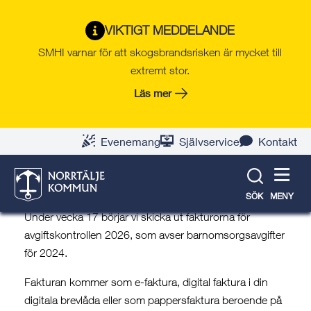
Gå
Hoppa
Gå
Gå
Gå
Gå
till
till
till
till
till
till
VIKTIGT MEDDELANDE
Avgiftskontroll av
innehåll
snabblänkar
nyhetsarkiv
Om
söksida
kontaktsida
SMHI varnar för att skogsbrandsrisken är mycket till
barnomsorgsavgift
webbplatsen
extremt stor.
20 april 2026
Läs mer
Under vecka 17 börjar vi skicka ut
fakturorna för avgiftskontrollen 2026,
Evenemang
Självservice
Kontakt
som avser barnomsorgsavgifter för
2024.
SÖK
MENY
Under vecka 17 börjar vi skicka ut fakturorna för
avgiftskontrollen 2026, som avser barnomsorgsavgifter
för 2024.
Fakturan kommer som e-faktura, digital faktura i din
digitala brevlåda eller som pappersfaktura beroende på