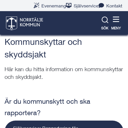
Gå
Hoppa
Gå
Gå
Gå
Gå
Evenemang
Självservice
Kontakt
till
till
till
till
till
till
Klimat och natur
innehåll
snabblänkar
nyhetsarkiv
Om
söksida
kontaktsida
webbplatsen
SÖK
MENY
Kommunskyttar och
skyddsjakt
Här kan du hitta information om kommunskyttar
och skyddsjakt.
Är du kommunskytt och ska
rapportera?
Självservice: Rapportering för