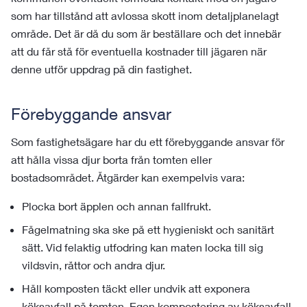
som har tillstånd att avlossa skott inom detaljplanelagt
område. Det är då du som är beställare och det innebär
att du får stå för eventuella kostnader till jägaren när
denne utför uppdrag på din fastighet.
Förebyggande ansvar
Som fastighetsägare har du ett förebyggande ansvar för
att hålla vissa djur borta från tomten eller
bostadsområdet. Åtgärder kan exempelvis vara:
Plocka bort äpplen och annan fallfrukt.
Fågelmatning ska ske på ett hygieniskt och sanitärt
sätt. Vid felaktig utfodring kan maten locka till sig
vildsvin, råttor och andra djur.
Håll komposten täckt eller undvik att exponera
köksavfall på tomten. Egen kompostering av köksavfall