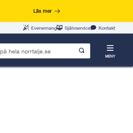
Läs mer
Evenemang
Självservice
Kontakt
Meny
MENY
p