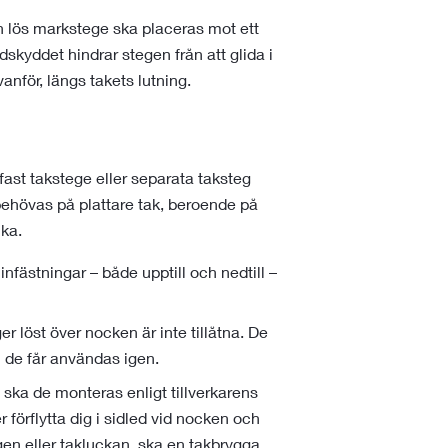
 en lös markstege ska placeras mot ett
dskyddet hindrar stegen från att glida i
anför, längs takets lutning.
fast takstege eller separata taksteg
ehövas på plattare tak, beroende på
lka.
infästningar – både upptill och nedtill –
r löst över nocken är inte tillåtna. De
n de får användas igen.
 ska de monteras enligt tillverkarens
 förflytta dig i sidled vid nocken och
gen eller takluckan, ska en takbrygga