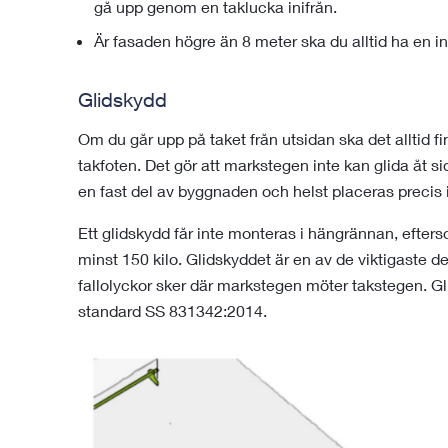
gå upp genom en taklucka inifrån.
Är fasaden högre än 8 meter ska du alltid ha en i
Glidskydd
Om du går upp på taket från utsidan ska det alltid fi
takfoten. Det gör att markstegen inte kan glida åt sid
en fast del av byggnaden och helst placeras precis i
Ett glidskydd får inte monteras i hängrännan, efters
minst 150 kilo. Glidskyddet är en av de viktigaste 
fallolyckor sker där markstegen möter takstegen. Gli
standard SS 831342:2014.