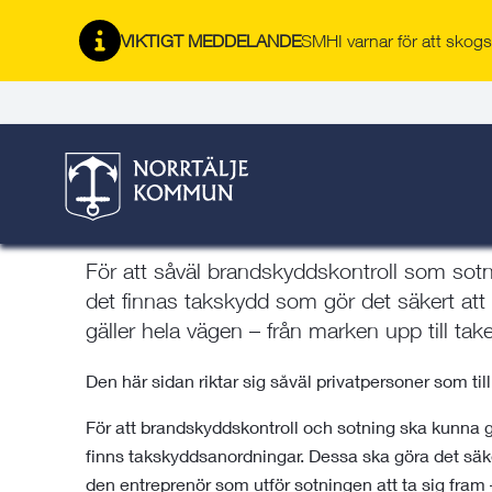
Gå
Hoppa
Gå
Gå
Gå
Gå
till
till
till
till
till
till
VIKTIGT MEDDELANDE
SMHI varnar för att skogsb
Räddningstjänsten i N
innehåll
snabblänkar
nyhetsarkiv
Om
söksida
kontaktsida
webbplatsen
Här är du:
Start
/
Trygghet & säkerhet
/
Räddningstjäns
Taksäkerhet
För att såväl brandskyddskontroll som sot
det finnas takskydd som gör det säkert att 
gäller hela vägen – från marken upp till ta
Den här sidan riktar sig såväl privatpersoner som til
För att brandskyddskontroll och sotning ska kunna gen
finns takskyddsanordningar. Dessa ska göra det säk
den entreprenör som utför sotningen att ta sig fram 