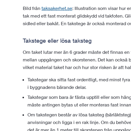
Bild från
taksakerhet.se
: Illustration som visar hur
tak med ett fast monterat glidskydd vid takfoten. Gli
sidled eller bakåt. En takstege är också monterad ov
Takstege eller lösa taksteg
Om taket lutar mer än 6 grader måste det finnas en 
mellan uppgången och skorstenen. Det kan också b
vilket material taket har och hur stor risken är att ha
Takstegar ska sitta fast ordentligt, med minst fyra 
i byggnadens bärande delar.
Takstegar som bara är fästa upptill eller som hänge
måste antingen bytas ut eller monteras fast inna
Om takstegen består av lösa taksteg (bärläktsteg)
anvisningar och ligga i en rak linje. Om du behöver
det är mer än 1 meter till skorstenen från uppgån