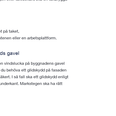
t på taket,
enen eller en arbetsplattform.
ads gavel
a en vindslucka på byggnadens gavel
n du behöva ett glidskydd på fasaden
ert. I så fall ska ett glidskydd enligt
nderkant. Markstegen ska ha rätt