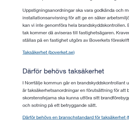
Uppstigningsanordningar ska vara godkända och mo
installationsanvisning för att ge en säker arbetsmil
kan vi inte genomföra hela brandskyddskontrollen. En
tak kommer då aviseras till fastighetsägaren. Kra
ställas på en fastighet utgörs av Boverkets föreskrif
Taksäkerhet (boverket.se)
Därför behövs taksäkerhet
I Norrtälje kommun går en brandskyddskontrollant up
är taksäkerhetsanordningar en förutsättning för att
skorstensfejarna ska kunna utföra sitt brandföreb
och sotning på ett betryggande sätt.
Därför behövs en branschstandard för taksäkerhet (