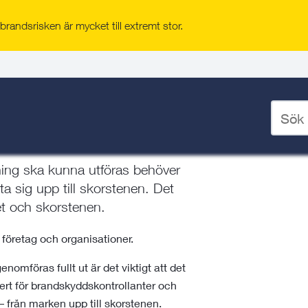
randsrisken är mycket till extremt stor.
orrtälje kommun
ten
/
Privatperson
/
Taksäkerhet
Ange
sökord
för
deskto
ning ska kunna utföras behöver
ta sig upp till skorstenen. Det
ket och skorstenen.
l företag och organisationer.
omföras fullt ut är det viktigt att det
ert för brandskyddskontrollanter och
– från marken upp till skorstenen.