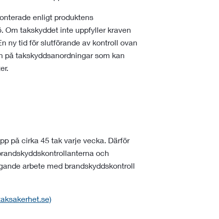
nterade enligt produktens
jö. Om takskyddet inte uppfyller kraven
 ny tid för slutförande av kontroll ovan
ven på takskyddsanordningar som kan
ter.
p på cirka 45 tak varje vecka. Därför
 brandskyddskontrollanterna och
yggande arbete med brandskyddskontroll
taksakerhet.se)