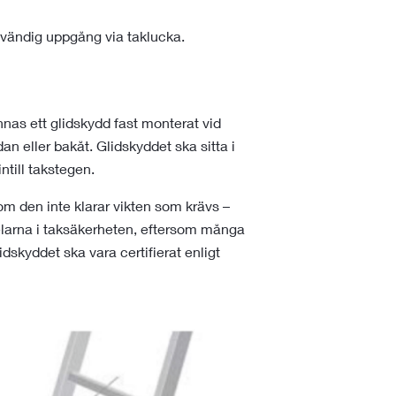
nvändig uppgång via taklucka.
nnas ett glidskydd fast monterat vid
an eller bakåt. Glidskyddet ska sitta i
ntill takstegen.
om den inte klarar vikten som krävs –
delarna i taksäkerheten, eftersom många
dskyddet ska vara certifierat enligt