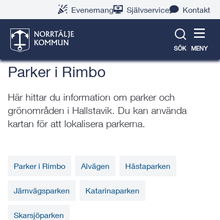
Gå
Hoppa
Gå
Gå
Gå
Gå
Evenemang
Självservice
Kontakt
till
till
till
till
till
till
Trafik, gator och parker
innehåll
snabblänkar
nyhetsarkiv
Om
söksida
kontaktsida
webbplatsen
SÖK
MENY
Parker i Rimbo
Här hittar du information om parker och
grönområden i Hallstavik. Du kan använda
kartan för att lokalisera parkerna.
Parker i Rimbo
Alvägen
Håstaparken
Järnvägsparken
Katarinaparken
Skarsjöparken