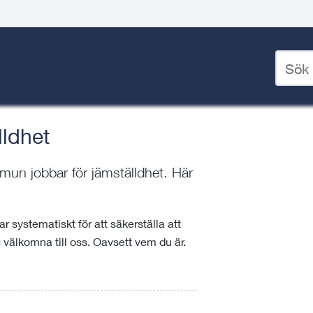
Ange
Fritid jobbar för jämställdhet
sökord
för
deskto
lldhet
mun jobbar för jämställdhet. Här
r systematiskt för att säkerställa att
g välkomna till oss. Oavsett vem du är.