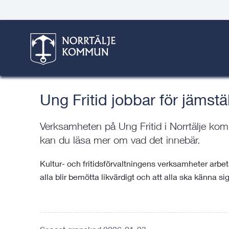
Gå
Hoppa
Gå
Gå
Gå
Gå
till
till
till
till
till
till
Ung i kommunen
innehåll
snabblänkar
nyhetsarkiv
Om
söksida
kontaktsida
webbplatsen
Här är du:
Start
/
Kultur & fritid
/
Ung i kommunen
/
Ung 
Ung Fritid jobbar för jämstä
Verksamheten på Ung Fritid i Norrtälje kom
kan du läsa mer om vad det innebär.
Kultur- och fritidsförvaltningens verksamheter arbeta
alla blir bemötta likvärdigt och att alla ska känna si