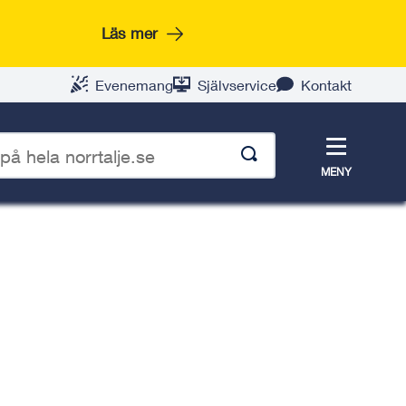
Läs mer
Evenemang
Självservice
Kontakt
Meny
MENY
p