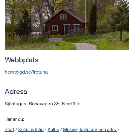
Webbplats
hembygd.se/frotuna
Adress
Sjöstugan, Rösavägen 35, Norrtälje.
Här är du:
Start
/
Kultur & fritid
/
Kultur
/
Museer, kulturarv och arkiv
/