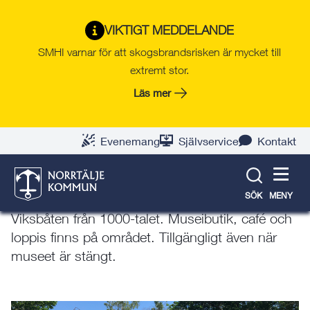
Gå
Hoppa
Gå
Gå
Gå
Gå
till
till
till
till
till
till
VIKTIGT MEDDELANDE
Erikskulle museum och
innehåll
snabblänkar
nyhetsarkiv
Om
söksida
kontaktsida
SMHI varnar för att skogsbrandsrisken är mycket till
webbplatsen
hembygdsgård
extremt stor.
Läs mer
”Roslagens Skansen” Erikskulle drivs av
Söderbykarls fornminnes- och
Evenemang
Självservice
Kontakt
hembygdsförening. På gårdsområdet finns bl.a.
torp från 1700- och 1800-talet, smedja, kvarn
och lanthandel. I museet visas lokala föremål
SÖK
MENY
daterade från stenåldern och framåt, däribland
Viksbåten från 1000-talet. Museibutik, café och
loppis finns på området. Tillgängligt även när
museet är stängt.