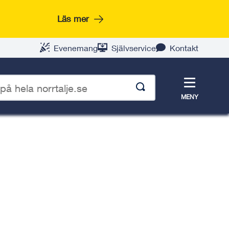
Läs mer
Evenemang
Självservice
Kontakt
Meny
MENY
p