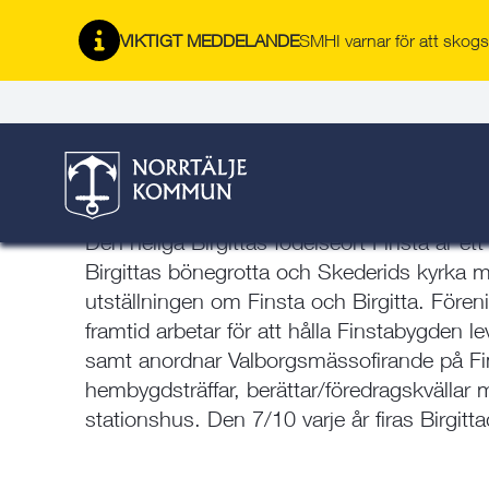
Gå
Hoppa
Gå
Gå
Gå
Gå
Här är du:
till
till
till
till
till
till
VIKTIGT MEDDELANDE
SMHI varnar för att skogsb
Start
/
Kultur & fritid
/
Kultur
/
Museer, kulturarv och arki
innehåll
snabblänkar
nyhetsarkiv
Om
söksida
kontaktsida
Museer, hembygds- och kulturföreningar
/
Föreningen fö
webbplatsen
Föreningen för Finstas fornt
Den heliga Birgittas födelseort Finsta är e
Birgittas bönegrotta och Skederids kyrka m
utställningen om Finsta och Birgitta. Fören
framtid arbetar för att hålla Finstabygden 
samt anordnar Valborgsmässofirande på Fin
hembygdsträffar, berättar/föredragskvällar 
stationshus. Den 7/10 varje år firas Birgitt