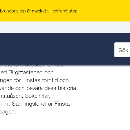
randsrisken är mycket till extremt stor.
v
/
r Finstas forntid och framtid
Ange
id och framtid
sökord
för
tt historiskt besöksmål med
deskto
ed Birgittastenen och
ingen för Finstas forntid och
levande och bevara dess historia
staåsen, bokcirklar,
m m. Samlingslokal är Finsta
adagen.