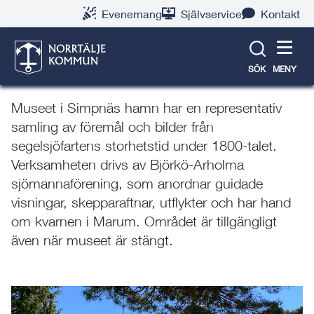
Gå
Hoppa
Gå
Gå
Gå
Gå
Evenemang
Självservice
Kontakt
till
till
till
till
till
till
Björkö-Arholma
innehåll
snabblänkar
nyhetsarkiv
Om
söksida
kontaktsida
webbplatsen
Sjöfartsmuseum
SÖK
MENY
Museet i Simpnäs hamn har en representativ
samling av föremål och bilder från
segelsjöfartens storhetstid under 1800-talet.
Verksamheten drivs av Björkö-Arholma
sjömannaförening, som anordnar guidade
visningar, skepparaftnar, utflykter och har hand
om kvarnen i Marum. Området är tillgängligt
även när museet är stängt.