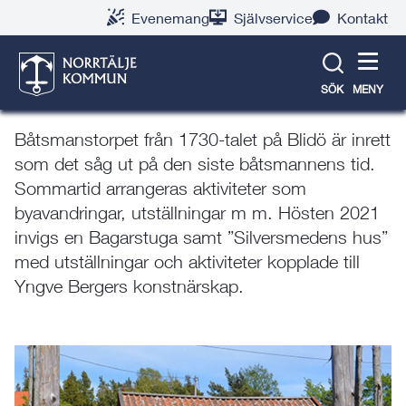
Gå
Hoppa
Gå
Gå
Gå
Gå
Evenemang
Självservice
Kontakt
till
till
till
till
till
till
Båtsmanstorpet – Blidö
innehåll
snabblänkar
nyhetsarkiv
Om
söksida
kontaktsida
webbplatsen
sockens hembygdsförening
SÖK
MENY
Båtsmanstorpet från 1730-talet på Blidö är inrett
som det såg ut på den siste båtsmannens tid.
Sommartid arrangeras aktiviteter som
byavandringar, utställningar m m. Hösten 2021
invigs en Bagarstuga samt ”Silversmedens hus”
med utställningar och aktiviteter kopplade till
Yngve Bergers konstnärskap.