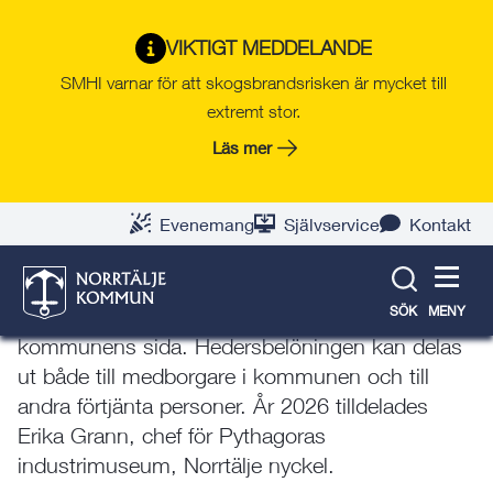
Gå
Hoppa
Gå
Gå
Gå
Gå
till
till
till
till
till
till
Evenemang, jubileum och
VIKTIGT MEDDELANDE
innehåll
snabblänkar
nyhetsarkiv
Om
söksida
kontaktsida
SMHI varnar för att skogsbrandsrisken är mycket till
kalas
webbplatsen
extremt stor.
Läs mer
Norrtälje nyckel
Evenemang
Självservice
Kontakt
Norrtälje nyckel tilldelas medborgare som med
hänsyn till sin verksamhet eller sina insatser i
SÖK
MENY
övrigt ansetts förtjänta av en utmärkelse från
kommunens sida. Hedersbelöningen kan delas
ut både till medborgare i kommunen och till
andra förtjänta personer. År 2026 tilldelades
Erika Grann, chef för Pythagoras
industrimuseum, Norrtälje nyckel.