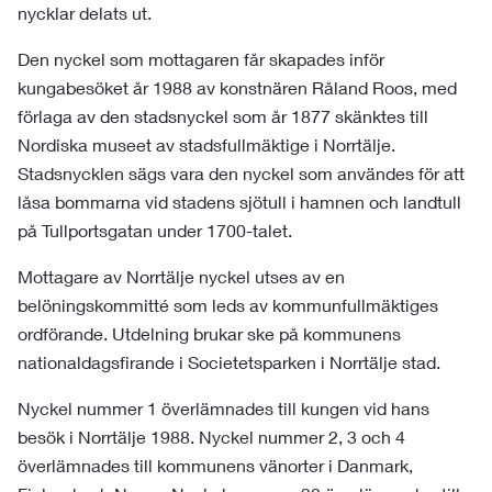
nycklar delats ut.
Den nyckel som mottagaren får skapades inför
kungabesöket år 1988 av konstnären Råland Roos, med
förlaga av den stadsnyckel som år 1877 skänktes till
Nordiska museet av stadsfullmäktige i Norrtälje.
Stadsnycklen sägs vara den nyckel som användes för att
låsa bommarna vid stadens sjötull i hamnen och landtull
på Tullportsgatan under 1700-talet.
Mottagare av Norrtälje nyckel utses av en
belöningskommitté som leds av kommunfullmäktiges
ordförande. Utdelning brukar ske på kommunens
nationaldagsfirande i Societetsparken i Norrtälje stad.
Nyckel nummer 1 överlämnades till kungen vid hans
besök i Norrtälje 1988. Nyckel nummer 2, 3 och 4
överlämnades till kommunens vänorter i Danmark,