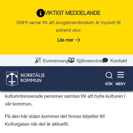
Gå
Hoppa
Gå
Gå
Gå
Gå
till
till
till
till
till
till
Kulturgalan
VIKTIGT MEDDELANDE
innehåll
snabblänkar
nyhetsarkiv
Om
söksida
kontaktsida
SMHI varnar för att skogsbrandsrisken är mycket till
webbplatsen
extremt stor.
Läs mer
Biljetter
På den här sidan kommer det finnas biljetter till
Evenemang
Självservice
Kontakt
Kulturgalan när det är aktuellt.
Kulturgalan är den årliga höjdpunkten för Norrtälje
SÖK
MENY
kommuns kulturliv, då flera hundra kulturutövare och
kulturintresserade personer samlas för att hylla kulturen i
vår kommun.
På den här sidan kommer det finnas biljetter till
Kulturgalan när det är aktuellt.