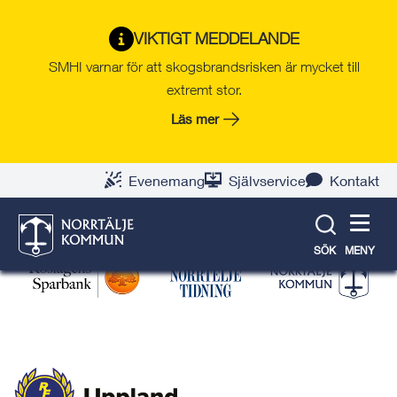
Gå
Hoppa
Gå
Gå
Gå
Gå
till
till
till
till
till
till
Norrtälje idrottsgala
VIKTIGT MEDDELANDE
innehåll
snabblänkar
nyhetsarkiv
Om
söksida
kontaktsida
SMHI varnar för att skogsbrandsrisken är mycket till
webbplatsen
extremt stor.
Läs mer
Arrangörer
Idrottsgalan arrangeras av Norrtälje kommun tillsammans
Evenemang
Självservice
Kontakt
med Roslagens Sparbank, Norrtelje Tidning i nära
samverkan med RF-SISU Uppland.
SÖK
MENY