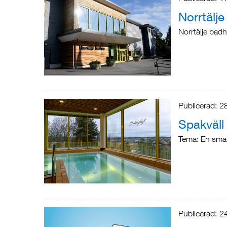
Norrtälje
Norrtälje badh
Publicerad:
2
Spakväll
Tema: En sma
Publicerad:
2