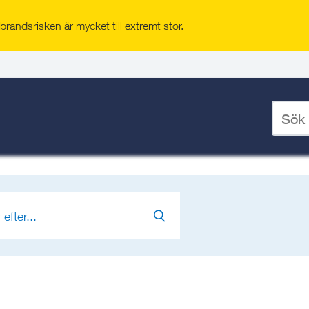
randsrisken är mycket till extremt stor.
lje badhus
/
Nyhetsarkiv Norrtälje badhus
Ange
sökord
hus
för
deskto