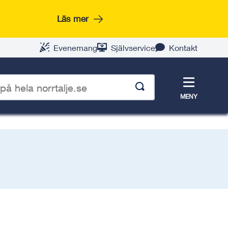
Läs mer
Evenemang
Självservice
Kontakt
Meny
MENY
p