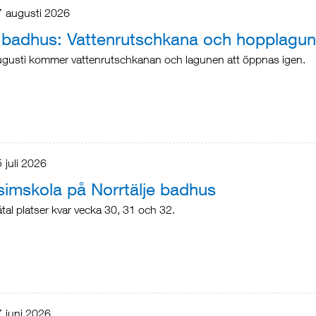
7
augusti
2026
e badhus: Vattenrutschkana och hopplagun
ugusti kommer vattenrutschkanan och lagunen att öppnas igen.
5
juli
2026
mskola på Norrtälje badhus
fåtal platser kvar vecka 30, 31 och 32.
7
juni
2026