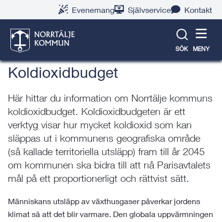
Gå
Hoppa
Gå
Gå
Gå
Gå
Evenemang
Självservice
Kontakt
till
till
till
till
till
till
Klimat och natur
innehåll
snabblänkar
nyhetsarkiv
Om
söksida
kontaktsida
webbplatsen
SÖK
MENY
Koldioxidbudget
Här hittar du information om Norrtälje kommuns
koldioxidbudget. Koldioxidbudgeten är ett
verktyg visar hur mycket koldioxid som kan
släppas ut i kommunens geografiska område
(så kallade territoriella utsläpp) fram till år 2045
om kommunen ska bidra till att nå Parisavtalets
mål på ett proportionerligt och rättvist sätt.
Människans utsläpp av växthusgaser påverkar jordens
klimat så att det blir varmare. Den globala uppvärmningen