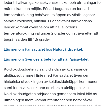
leder till allvarliga konsekvenser, risker och utmaningar för
människan och miljön. För att begränsa en fortsatt
temperaturökning behöver utsläppen av växthusgaser,
särskilt koldioxid, minska. I Parisavtalet har världens
länder kommit överens om att hålla jordens
temperaturökning väl under 2 grader och sträva efter att
begränsa den till 1,5 grader.
Läs mer om Parisavtalet hos Naturvårdsverket.
Läs mer om Sveriges arbete för att nå Parisavtalet.
Koldioxidbudgeten visar vid sidan av kvarvarande
utsläppsutrymme i linje med Parisavtalet även den
historiska utvecklingen av koldioxidutsläpp i kommunen
samt inom vilka sektorer de största utsläppen sker.
Koldioxidbudgeten erbjuder en gemensam lokal bild av
utmaningen inom kommunterritoriet och berör såväl
kommunkoncernen som våra företag, föreningar och våra