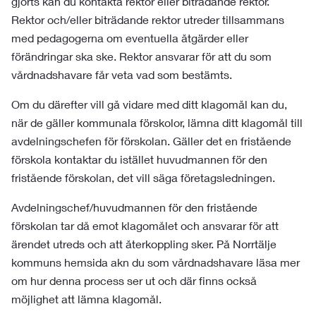
gjorts kan du kontakta rektor eller biträdande rektor.
Rektor och/eller biträdande rektor utreder tillsammans
med pedagogerna om eventuella åtgärder eller
förändringar ska ske. Rektor ansvarar för att du som
vårdnadshavare får veta vad som bestämts.
Om du därefter vill gå vidare med ditt klagomål kan du,
när de gäller kommunala förskolor, lämna ditt klagomål till
avdelningschefen för förskolan. Gäller det en fristående
förskola kontaktar du istället huvudmannen för den
fristående förskolan, det vill säga företagsledningen.
Avdelningschef/huvudmannen för den fristående
förskolan tar då emot klagomålet och ansvarar för att
ärendet utreds och att återkoppling sker. På Norrtälje
kommuns hemsida akn du som vårdnadshavare läsa mer
om hur denna process ser ut och där finns också
möjlighet att lämna klagomål.