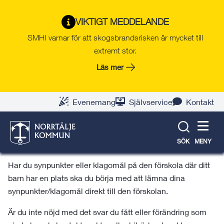
Gå
Hoppa
Gå
Gå
Gå
Gå
till
till
till
till
till
till
VIKTIGT MEDDELANDE
Kontakt vid frågor
innehåll
snabblänkar
nyhetsarkiv
Om
söksida
kontaktsida
SMHI varnar för att skogsbrandsrisken är mycket till
webbplatsen
extremt stor.
Vill du lämna klagomål eller veta mer information
Läs mer
om vem man ska kontakta vid synpunkter. Här
hittar du det.
Evenemang
Självservice
Kontakt
Huvudmannen för förskolan är enligt skollagen skyldig att
ha runtiner för att ta emot och utreda varje klagomål och
att rätta till eventuella brister. Rutiner ska vara skriftliga
SÖK
MENY
och väl kända för de som vill lämna klagomål.
Har du synpunkter eller klagomål på den förskola där ditt
barn har en plats ska du börja med att lämna dina
synpunkter/klagomål direkt till den förskolan.
Är du inte nöjd med det svar du fått eller förändring som